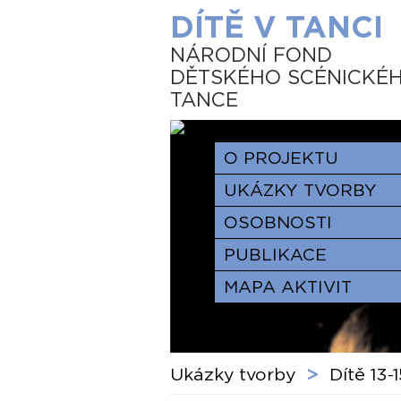
DÍTĚ V TANCI
NÁRODNÍ FOND
DĚTSKÉHO SCÉNICKÉ
TANCE
O PROJEKTU
UKÁZKY TVORBY
OSOBNOSTI
PUBLIKACE
MAPA AKTIVIT
Ukázky tvorby
>
Dítě 13-