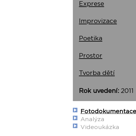
Exprese
Improvizace
Poetika
Prostor
Tvorba dětí
Rok uvedení:
2011
Fotodokumentac
Analýza
Videoukázka