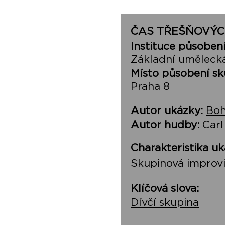
ČAS TŘEŠŇOVÝC
Instituce působení
Základní umělecká
Místo působení sk
Praha 8
Autor ukázky:
Boh
Autor hudby:
Carl
Charakteristika uk
Skupinová improvi
Klíčová slova:
Dívčí skupina