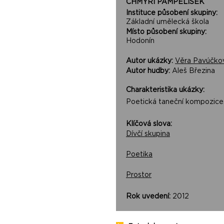
CHMÝŘÍ PAMPELIŠEK
Instituce působení skupiny:
Základní umělecká škola
Místo působení skupiny:
Hodonín
Autor ukázky:
Věra Pavúčko
Autor hudby:
Aleš Březina
Charakteristika ukázky:
Poetická taneční kompozice
Klíčová slova:
Dívčí skupina
Poetika
Prostor
Rok uvedení:
2012