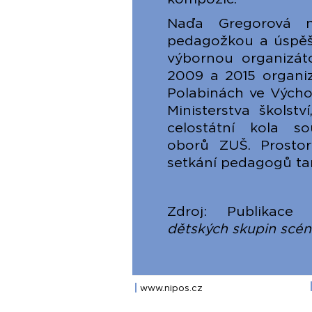
Naďa Gregorová ne
pedagožkou a úspěš
výbornou organizát
2009 a 2015 organiz
Polabinách ve Výcho
Ministerstva školst
celostátní kola so
oborů ZUŠ. Prostor
setkání pedagogů tan
Zdroj: Publikace
10
dětských skupin scé
www.nipos.cz