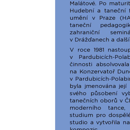
Malátové. Po maturit
Hudební a taneční 
umění v Praze (HA
taneční pedagogi
zahraniční sem
v Drážďanech a další
V roce 1981 nastou
v Pardubicích-Pol
činnosti absolvoval
na Konzervatoř Dunc
v Pardubicích-Polab
byla jmenována její
svého působení vyb
tanečních oborů v Č
moderního tance,
studium pro dospělé
studio a vytvořila n
kompozic.